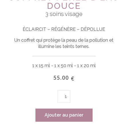
DOUCE
3 soins visage
ÉCLAIRCIT – RÉGÉNÈRE – DÉPOLLUE
Un coffret
qui protège la peau de la pollution et
illumine les teints ternes.
1 x 15 ml - 1 x 50 ml - 1 x 20 ml
55.00
€
quantité
de
COFFRET
PERLE
Ajouter au panier
D'EAU
DOUCE