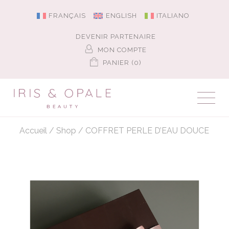
FRANÇAIS
ENGLISH
ITALIANO
DEVENIR PARTENAIRE
MON COMPTE
PANIER (0)
Accueil
/
Shop
/
COFFRET PERLE D’EAU DOUCE