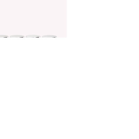
FRET HYDRA MAXIMA
mes visage format voyage
€
110.00
Ajouter au panier