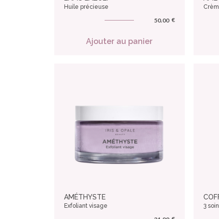
Huile précieuse
Crèm
€
50.00
Ajouter au panier
AMÉTHYSTE
COF
Exfoliant visage
3 soi
€