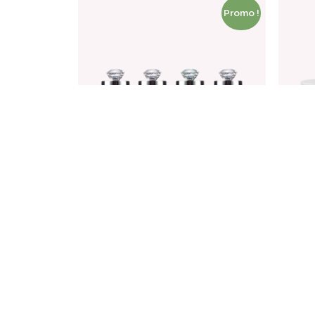
Promo !
COFFRET HYDRA MINIMA
COF
4 mini crèmes visage
4 crè
€
€
44.00
38.00
Ajouter au panier