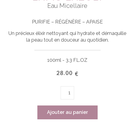
Eau Micellaire
PURIFIE – RÉGÉNÈRE – APAISE
Un précieux élixir nettoyant qui hydrate et démaquille
la peau tout en douceur au quotidien.
100ml - 3.3 FL.OZ
28.00
€
quantité
de
LAPIS
LAZULI
Ajouter au panier