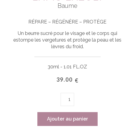
Baume
RÉPARE – RÉGÉNÈRE – PROTÈGE
Un beurre sucré pour le visage et le corps qui
estompe les vergetures et protège la peau et les
lèvres du froid.
30ml - 1.01 FL.OZ
39.00
€
quantité
de
LAPIS
LAZULI
Ajouter au panier