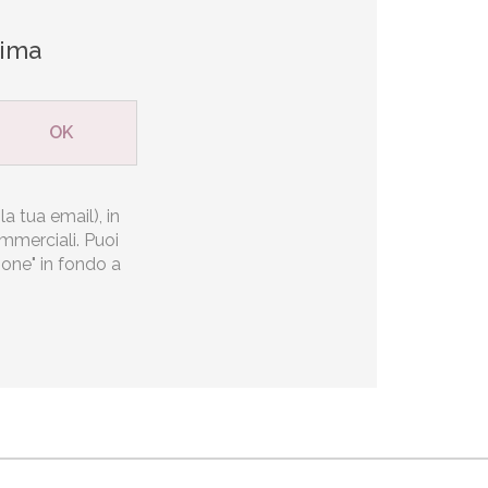
rima
la tua email), in
ommerciali. Puoi
zione" in fondo a