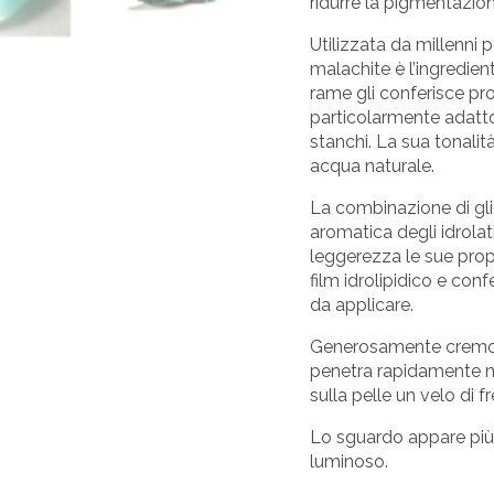
ridurre la pigmentazion
Utilizzata da millenni p
malachite è l’ingredien
rame gli conferisce pro
particolarmente adatto 
stanchi. La sua tonalit
acqua naturale.
La combinazione di glic
aromatica degli idrolat
leggerezza le sue propri
film idrolipidico e con
da applicare.
Generosamente cremoso
penetra rapidamente ne
sulla pelle un velo di
Lo sguardo appare più 
luminoso.