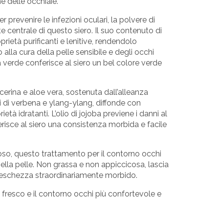
e delle occhiaie.
er prevenire le infezioni oculari, la polvere di
te centrale di questo siero. Il suo contenuto di
prietà purificanti e lenitive, rendendolo
alla cura della pelle sensibile e degli occhi
à verde conferisce al siero un bel colore verde
erina e aloe vera, sostenuta dall’alleanza
i di verbena e ylang-ylang, diffonde con
età idratanti. L’olio di jojoba previene i danni al
ferisce al siero una consistenza morbida e facile
, questo trattamento per il contorno occhi
lla pelle. Non grassa e non appiccicosa, lascia
 freschezza straordinariamente morbido.
fresco e il contorno occhi più confortevole e