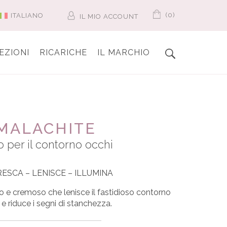
(0)
ITALIANO
IL MIO ACCOUNT
EZIONI
RICARICHE
IL MARCHIO
MALACHITE
o per il contorno occhi
RESCA – LENISCE – ILLUMINA
 e cremoso che lenisce il fastidioso contorno
 e riduce i segni di stanchezza.