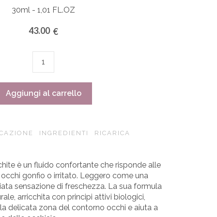
30ml - 1,01 FL.OZ
43.00
€
Malachite
quantità
Aggiungi al carrello
ICAZIONE
INGREDIENTI
RICARICA
achite è un fluido confortante che risponde alle
occhi gonfio o irritato. Leggero come una
iata sensazione di freschezza. La sua formula
ale, arricchita con principi attivi biologici,
la delicata zona del contorno occhi e aiuta a