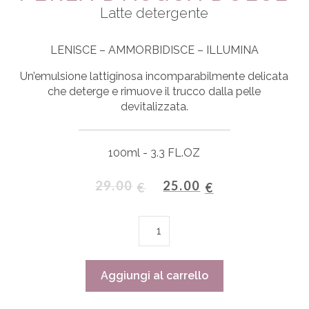
Latte detergente
LENISCE – AMMORBIDISCE – ILLUMINA
Un’emulsione lattiginosa incomparabilmente delicata
che deterge e rimuove il trucco dalla pelle
devitalizzata.
100ml - 3.3 FL.OZ
29.00
25.00
€
€
Perla
d'acqua
dolce
quantità
Aggiungi al carrello