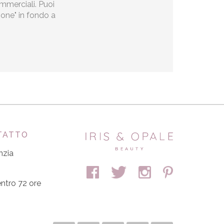
ommerciali. Puoi
zione" in fondo a
TATTO
nzia
ntro 72 ore