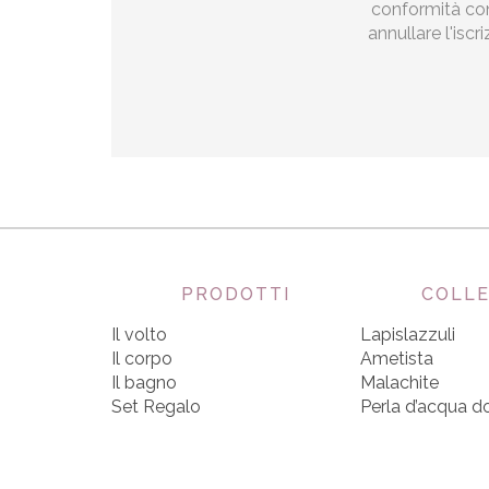
conformità con 
annullare l'iscr
PRODOTTI
COLLE
Il volto
Lapislazzuli
Il corpo
Ametista
Il bagno
Malachite
Set Regalo
Perla d’acqua d