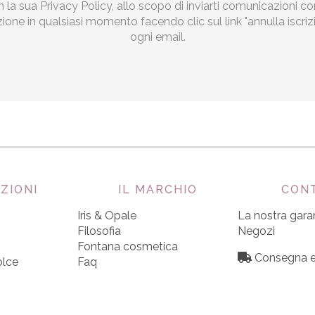
la sua Privacy Policy, allo scopo di inviarti comunicazioni c
izione in qualsiasi momento facendo clic sul link "annulla iscri
ogni email.
ZIONI
IL MARCHIO
CON
Iris & Opale
La nostra gara
Filosofia
Negozi
Fontana cosmetica
Consegna e
olce
Faq