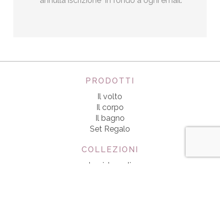
"annulla iscrizione" in fondo a ogni email.
PRODOTTI
Il volto
Il corpo
Il bagno
Set Regalo
COLLEZIONI
Lapislazzuli
Ametista
Malachite
Perla d’acqua dolce
IL MARCHIO