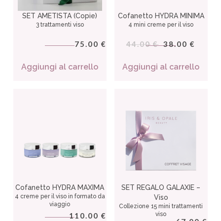
SET AMETISTA (Copie)
Cofanetto HYDRA MINIMA
3 trattamenti viso
4 mini creme per il viso
75.00
44.00
38.00
€
€
€
Aggiungi al carrello
Aggiungi al carrello
Cofanetto HYDRA MAXIMA
SET REGALO GALAXIE –
4 creme per il viso in formato da
Viso
viaggio
Collezione 15 mini trattamenti
viso
110.00
€